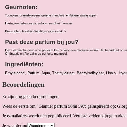
Geurnoten:
Topnoten: oranjebloesem, groene mandarijn en bittere sinaasappel
Hartnoten: tuberoos uit India en neroli uit Tunesië
Basisnoten: bourbon vanille en witte muskus
Past deze parfum bij jou?
Deze exotische geur is de perfecte keuze voor een moderne vrouw. Het benadrukt op sensu
Oriëntaals en Floraal is de perfecte metgezel.
Ingrediënten:
Ethylalcohol, Parfum, Aqua, Triethylcitraat, Benzylsalicylaat, Linalol, H
Beoordelingen
Er zijn nog geen beoordelingen
Wees de eerste om “Glantier parfum 50ml 597: geïnspireerd op: Gio
Je e-mailadres wordt niet gepubliceerd.
Vereiste velden zijn gemarke
Je waardering