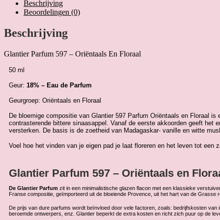
geïnspireerd
Beschrijving
op:
Beoordelingen (0)
Giorgio
Armani
Beschrijving
~
My
Glantier Parfum 597 – Oriëntaals En Floraal
Way
Floral
50 ml
aantal
Geur:
18% – Eau de Parfum
Geurgroep: Oriëntaals en Floraal
De bloemige compositie van Glantier 597 Parfum Oriëntaals en Floraal i
contrasterende bittere sinaasappel. Vanaf de eerste akkoorden geeft het en
versterken. De basis is de zoetheid van Madagaskar- vanille en witte mu
Voel hoe het vinden van je eigen pad je laat floreren en het leven tot een 
Glantier Parfum 597 – Oriëntaals en Flora
De Glantier Parfum
zit in een minimalistische glazen flacon met een klassieke verstuiv
Franse compositie, geïmporteerd uit de bloeiende Provence, uit het hart van de Grasse 
De prijs van dure parfums wordt beïnvloed door vele factoren, zoals: bedrijfskosten va
beroemde ontwerpers, enz. Glantier beperkt de extra kosten en richt zich puur op de leve