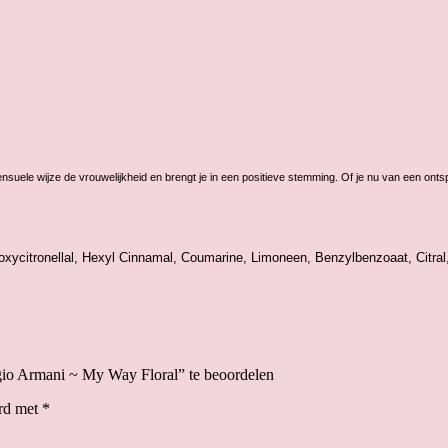
ele wijze de vrouwelijkheid en brengt je in een positieve stemming. Of je nu van een ontspa
ydroxycitronellal, Hexyl Cinnamal, Coumarine, Limoneen, Benzylbenzoaat, Citra
rgio Armani ~ My Way Floral” te beoordelen
erd met
*