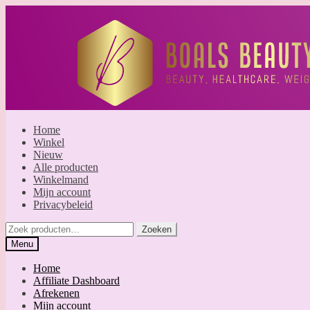
Ga
Ga
door
naar
naar
de
navigatie
inhoud
Home
Winkel
Nieuw
Alle producten
Winkelmand
Mijn account
Privacybeleid
Zoeken
Zoeken
naar:
Menu
Home
Affiliate Dashboard
Afrekenen
Mijn account