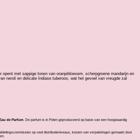
ur opent met sappige tonen van oranjebloesem, scherpgroene mandarijn en
van neroli en delicate Indiase tuberoos, wat het gevoel van vreugde zal
Eau de Parfum
. De parfum is in Polen geproduceerd op basis van een hoogwaardig
emiddelingscommissies op veel distributieniveaus, kosten van verpakkingen gemaakt door
zen.