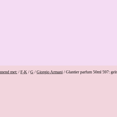
nnend met:
/
F-K
/
G
/
Giorgio Armani
/
Glantier parfum 50ml 597: geï