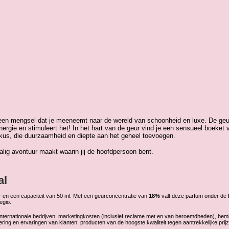
s een mengsel dat je meeneemt naar de wereld van schoonheid en luxe. De ge
ergie en stimuleert het! In het hart van de geur vind je een sensueel boeket 
skus, die duurzaamheid en diepte aan het geheel toevoegen.
zalig avontuur maakt waarin jij de hoofdpersoon bent.
al
er en een capaciteit van 50 ml. Met een geurconcentratie van
18%
valt deze parfum onder de
regio.
n internationale bedrijven, marketingkosten (inclusief reclame met en van beroemdheden), b
ring en ervaringen van klanten: producten van de hoogste kwaliteit tegen aantrekkelijke prij