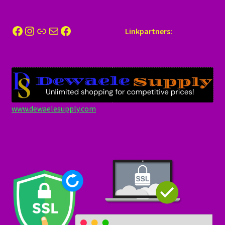
Facebook
Instagram
Link
E-mail
Facebook
Linkpartners:
www.dewaelesupply.com