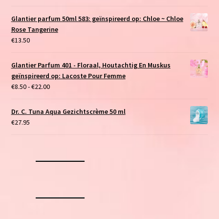
Glantier parfum 50ml 583: geïnspireerd op: Chloe ~ Chloe
Rose Tangerine
€
13.50
Glantier Parfum 401 - Floraal, Houtachtig En Muskus
geïnspireerd op: Lacoste Pour Femme
Prijsklasse:
€
8.50
-
€
22.00
€8.50
tot
Dr. C. Tuna Aqua Gezichtscrème 50 ml
€22.00
€
27.95