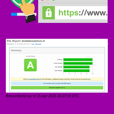
Beoordeeld op: vr 25 apr 2025 16:27:16 UTC